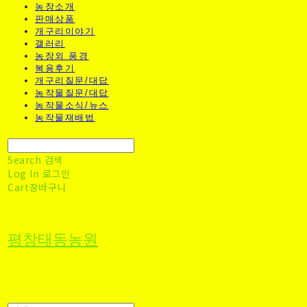
농장소개
판매상품
개구리이야기
갤러리
농장외 풍경
복용후기
개구리질문/대답
농작물질문/대답
농작물소식/뉴스
농작물재배법
Search
검색
Log In
로그인
Cart
장바구니
평창태동농원