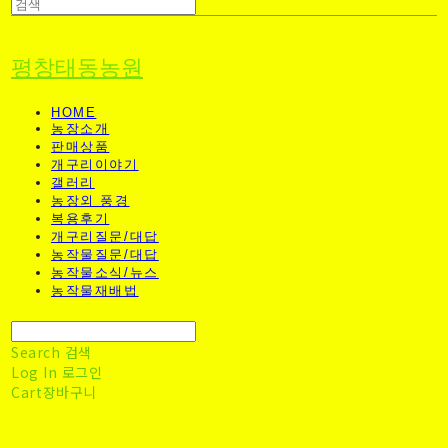
평창태동농원
HOME
농장소개
판매상품
개구리이야기
갤러리
농장외 풍경
복용후기
개구리질문/대답
농작물질문/대답
농작물소식/뉴스
농작물재배법
Search
검색
Log In
로그인
Cart
장바구니