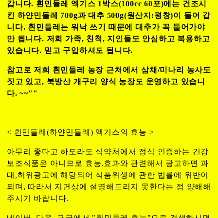
갑니다. 흰민들레 엑기스 1박스(100cc 60포)에는 건조시
킨 하얀민들레 700g과 대추 500g(원산지:평창)이 들어 갑
니다. 흰민들레는 워낙 쓰기 때문에 대추가 꼭 들어가야
만 됩니다. 저희 가족, 친척, 지인들도 안심하고 복용하고
있습니다. 믿고 구입하셔도 됩니다.
참고로 저희 흰민들레 농장 근처에서 삼채/미나리 농사도
짓고 있고, 북방산 개구리 양식 농장도 운영하고 있습니
다. ~~""
< 흰민들레(하얀민들레) 엑기스의 효능 >
아무리 좋다고 하도라도 식약처에서 정식 인증하는 건강
보조식품은 아니므로 효능.효과와 관련해서 광고하면 과
대,허위광고에 해당되어 식품위생에 관한 법률에 위반이
되며, 따라서 지면상에 설명해드리지 못한다는 점 양해해
주시기 바랍니다.
네이버, 다음, 구글에서 "
흰민들레 효능
"으로 검색하시면