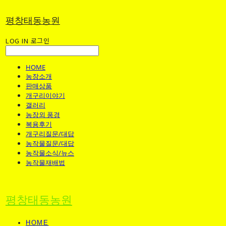
평창태동농원
LOG IN
로그인
HOME
농장소개
판매상품
개구리이야기
갤러리
농장외 풍경
복용후기
개구리질문/대답
농작물질문/대답
농작물소식/뉴스
농작물재배법
평창태동농원
HOME