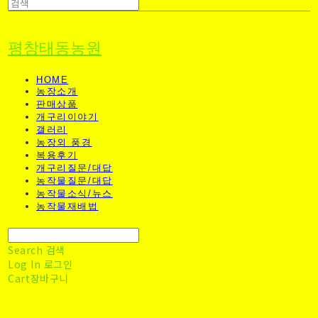
평창태동농원
HOME
농장소개
판매상품
개구리이야기
갤러리
농장외 풍경
복용후기
개구리질문/대답
농작물질문/대답
농작물소식/뉴스
농작물재배법
Search
검색
Log In
로그인
Cart
장바구니