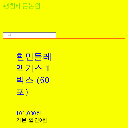
평창태동농원
흰민들레
엑기스 1
박스 (60
포)
101,000원
기본 할인
0원