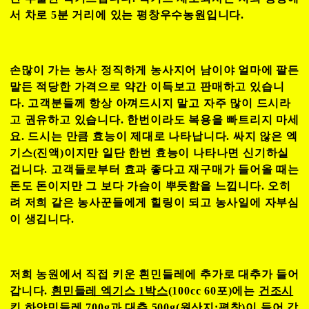
서 차로 5분 거리에 있는 평창우수농원입니다.
손많이 가는 농사 정직하게 농사지어 남이야 얼마에 팔든
말든 적당한 가격으로 약간 이득보고 판매하고 있습니
다. 고객분들께 항상 아껴드시지 말고 자주 많이 드시라
고 권유하고 있습니다. 한번이라도 복용을 빠트리지 마세
요. 드시는 만큼 효능이 제대로 나타납니다. 싸지 않은
엑
기스(진액)이지만 일단 한번 효능이 나타나면 신기하실
겁니다. 고객들로부터 효과 좋다고 재구매가 들어올 때는
돈도 돈이지만 그 보다 가슴이 뿌듯함을 느낍니다. 오히
려 저희 같은 농사꾼들에게 힐링이 되고 농사일에 자부심
이 생깁니다.
저희 농원에서 직접 키운 흰민들레에 추가로 대추가 들어
갑니다.
흰민들레 엑기스 1박스
(100cc 60포)에는
건조시
킨 하얀민들레 700g과 대추 500g
(원산지:평창)이 들어 갑