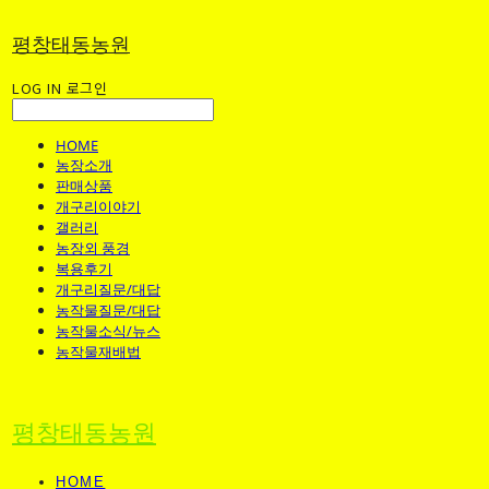
평창태동농원
LOG IN
로그인
HOME
농장소개
판매상품
개구리이야기
갤러리
농장외 풍경
복용후기
개구리질문/대답
농작물질문/대답
농작물소식/뉴스
농작물재배법
평창태동농원
HOME