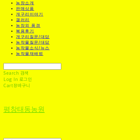
농장소개
판매상품
개구리이야기
갤러리
농장외 풍경
복용후기
개구리질문/대답
농작물질문/대답
농작물소식/뉴스
농작물재배법
Search
검색
Log In
로그인
Cart
장바구니
평창태동농원