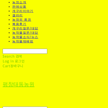
농장소개
판매상품
개구리이야기
갤러리
농장외 풍경
복용후기
개구리질문/대답
농작물질문/대답
농작물소식/뉴스
농작물재배법
Search
검색
Log In
로그인
Cart
장바구니
평창태동농원