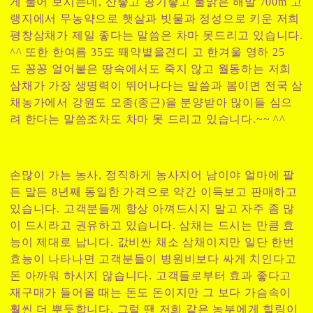
게 물어 보시는데, 산좋고 공기좋고 물맑은 해발 700m 고
랭지에서 무농약으로 햇살과 빗물과 정성으로 키운 저희
평창삼채가 제일 좋다는 말씀은 차마 못드리고 있습니다.
^^ 또한 한여름 35도 뙈약볕을견디 고 한겨울 영하 25
도 꽁꽁 얼어붙은 땅속에서도 죽지 않고 월동하는 저희
삼채가 가장 생명력이 뛰어나다는 말씀과 봄이면 전국 삼
채농가에서 강원도 모종(종근)을 분양받아 많이들 심으
려 한다는 말씀조차도 차마 못 드리고 있습니다.~~ ^^
손많이 가는 농사, 정직하게 농사지어 남이야 얼마에 팔
든 말든 8년째 동일한 가격으로 약간 이득보고 판매하고
있습니다. 고객분들께 항상 아껴드시지 말고 자주 좀 많
이 드시라고 권유하고 있습니다. 삼채는 드시는 만큼 효
능이 제대로 납니다. 값비싼 채소 삼채이지만 일단 한번
효능이 나타나면 고객분들이 병원비보다 싸게 치인다고
돈 아까워 하시지 않습니다. 고객들로부터 효과 좋다고
재구매가 들어올 때는 돈도 돈이지만 그 보다 가슴속이
훨씬 더 뿌듯합니다. 그럴 땐 저희 같은 농부에게 힐링이