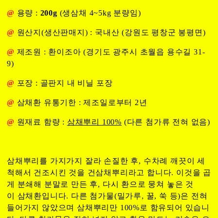
@
용량 :
200g
(생삼채 4~5kg 분량임)
@
원산지(생산판매지) : 국내산 (강원도 평창군 봉평면)
@
제조원 : 환이조아 (경기도 광주시 초월읍 용수길 31-
9)
@
포장 : 골판지 내 비닐 포장
@
삼채환 유통기한 : 제조일로부터 2년
@
원재료 함량 :
삼채뿌리 100%
(다른 첨가류 전혀 없음)
삼채뿌리를 가지가지 잘라 손질한 후, 수차례 깨끗이 세
척해서 건조시킨 것을 건삼채뿌리라고 합니다. 이것을 곱
게 분쇄해 분말로 만든 후, 다시 환으로 뭉쳐 놓은 것
이 삼채환입니다. 다른 첨가물(밀가루, 꿀, 쑥 등)은 전혀
들어가지 않았으며 삼채뿌리만 100%로 함유되어 있습니