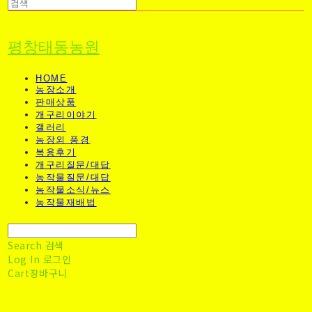
평창태동농원
HOME
농장소개
판매상품
개구리이야기
갤러리
농장외 풍경
복용후기
개구리질문/대답
농작물질문/대답
농작물소식/뉴스
농작물재배법
Search
검색
Log In
로그인
Cart
장바구니