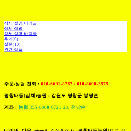
상세 설명 머리글
상세 설명
상세 설명 바닥글
후기(0)
질문(10)
관련 상품
주문/상담 전화 :
010-6691-8767 / 010-8600-3575
평창태동(삼채)농원 : 강원도 평창군 봉평면
계좌 :
농협 355-0060-0721-23, 전남순
네이버, 다음, 구글
의 검색창에서 [
평창태동농원
]으로 검