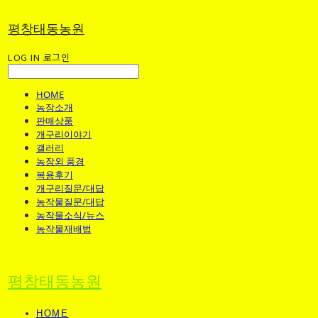
평창태동농원
LOG IN
로그인
HOME
농장소개
판매상품
개구리이야기
갤러리
농장외 풍경
복용후기
개구리질문/대답
농작물질문/대답
농작물소식/뉴스
농작물재배법
평창태동농원
HOME