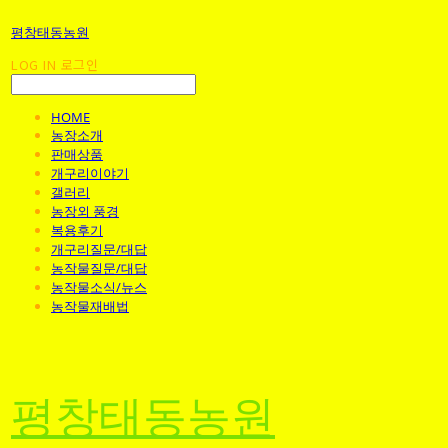
평창태동농원
LOG IN
로그인
HOME
농장소개
판매상품
개구리이야기
갤러리
농장외 풍경
복용후기
개구리질문/대답
농작물질문/대답
농작물소식/뉴스
농작물재배법
평창태동농원