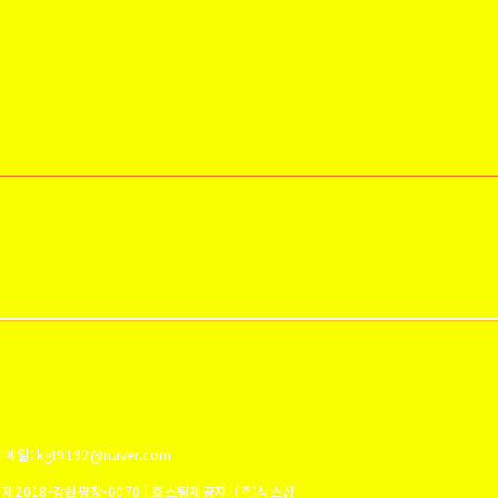
메일: kgt9192@naver.com
:
제2018-강원평창-0070
| 호스팅제공자: (주)식스샵