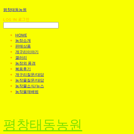
평창태동농원
LOG IN
로그인
HOME
농장소개
판매상품
개구리이야기
갤러리
농장외 풍경
복용후기
개구리질문/대답
농작물질문/대답
농작물소식/뉴스
농작물재배법
평창태동농원