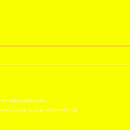
메일: kgt9192@naver.com
:
제2018-강원평창-0070
| 호스팅제공자: (주)식스샵